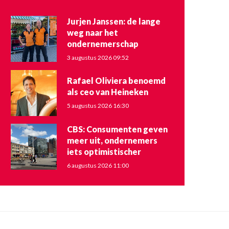
Jurjen Janssen: de lange
weg naar het
ondernemerschap
3 augustus 2026 09:52
Rafael Oliviera benoemd
als ceo van Heineken
5 augustus 2026 16:30
CBS: Consumenten geven
meer uit, ondernemers
iets optimistischer
6 augustus 2026 11:00