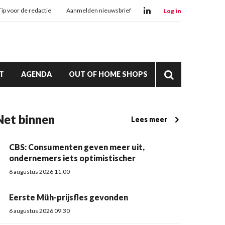
Tip voor de redactie
Aanmelden nieuwsbrief
Log in
T
AGENDA
OUT OF HOME SHOPS
Net binnen
Lees meer
CBS: Consumenten geven meer uit,
ondernemers iets optimistischer
6 augustus 2026 11:00
Eerste Müh-prijsfles gevonden
6 augustus 2026 09:30