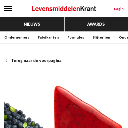
Login
NIEUWS
AWARDS
Ondernemers
Fabrikanten
Formules
Slijterijen
Onde
Terug naar de voorpagina