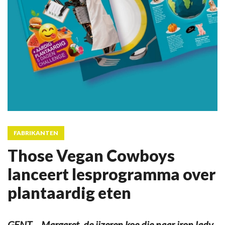
FABRIKANTEN
Those Vegan Cowboys
lanceert lesprogramma over
plantaardig eten
GENT – Margaret, de ijzeren koe die naar iron lady