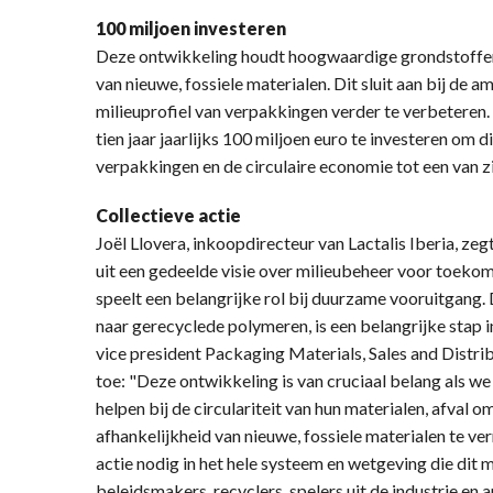
100 miljoen investeren
Deze ontwikkeling houdt hoogwaardige grondstoffen
van nieuwe, fossiele materialen. Dit sluit aan bij de 
milieuprofiel van verpakkingen verder te verbeteren.
tien jaar jaarlijks 100 miljoen euro te investeren om 
verpakkingen en de circulaire economie tot een van z
Collectieve actie
Joël Llovera, inkoopdirecteur van Lactalis Iberia, 
uit een gedeelde visie over milieubeheer voor toeko
speelt een belangrijke rol bij duurzame vooruitgang.
naar gerecyclede polymeren, is een belangrijke stap i
vice president Packaging Materials, Sales and Distrib
toe: "Deze ontwikkeling is van cruciaal belang als w
helpen bij de circulariteit van hun materialen, afval
afhankelijkheid van nieuwe, fossiele materialen te v
actie nodig in het hele systeem en wetgeving die dit
beleidsmakers, recyclers, spelers uit de industrie 