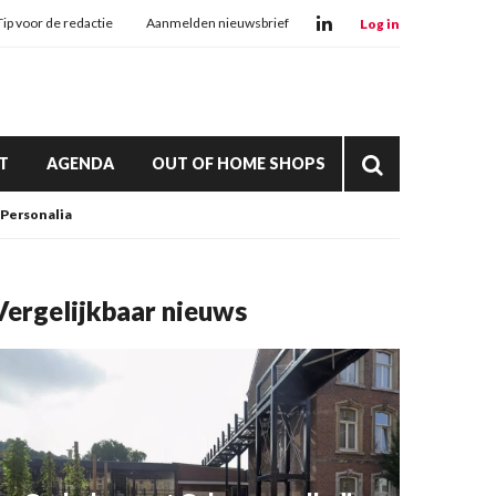
Tip voor de redactie
Aanmelden nieuwsbrief
Log in
T
AGENDA
OUT OF HOME SHOPS
Personalia
Vergelijkbaar nieuws