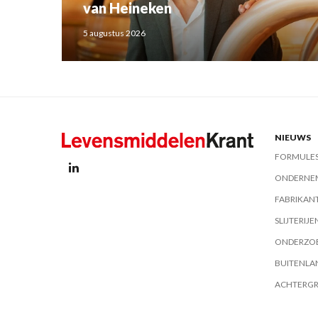
van Heineken
5 augustus 2026
NIEUWS
FORMULE
ONDERNE
FABRIKAN
SLIJTERIJE
ONDERZO
BUITENLA
ACHTERG