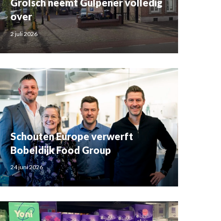
Grolsch neemt Gulpener volledig
over
2 juli 2026
Schouten Europe verwerft
Bobeldijk Food Group
24 juni 2026