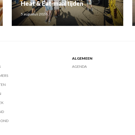
Heat & Eat-maaltijden
5 augustus 2026
ALGEMEEN
S
AGENDA
MERS
TEN
N
EK
ND
ROND