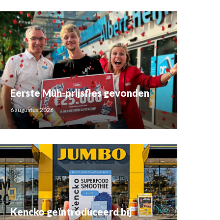
Eerste Müh-prijsfles gevonden
6 augustus 2026
Kencko geïntroduceerd bij