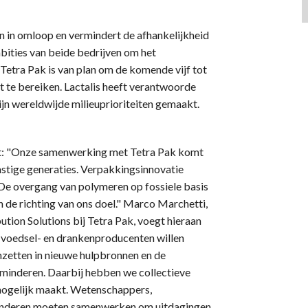
 in omloop en vermindert de afhankelijkheid
ambities van beide bedrijven om het
 Tetra Pak is van plan om de komende vijf tot
dit te bereiken. Lactalis heeft verantwoorde
ijn wereldwijde milieuprioriteiten gemaakt.
zegt: "Onze samenwerking met Tetra Pak komt
mstige generaties. Verpakkingsinnovatie
 De overgang van polymeren op fossiele basis
n de richting van ons doel." Marco Marchetti,
ution Solutions bij Tetra Pak, voegt hieraan
e voedsel- en drankenproducenten willen
 omzetten in nieuwe hulpbronnen en de
erminderen. Daarbij hebben we collectieve
 mogelijk maakt. Wetenschappers,
en anderen moeten samenwerken om uitdagingen