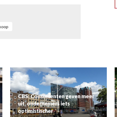
rkoop
CBS: Consumenten geven meer
uit, ondernemers iets
optimistischer