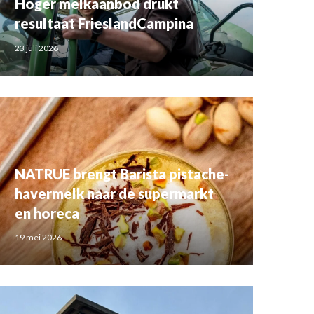
Hoger melkaanbod drukt
resultaat FrieslandCampina
23 juli 2026
NATRUE brengt Barista pistache-
havermelk naar de supermarkt
en horeca
19 mei 2026