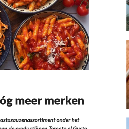
nóg meer merken
pastasauzenassortiment onder het
aan de productlijnen Tomato al Gusto