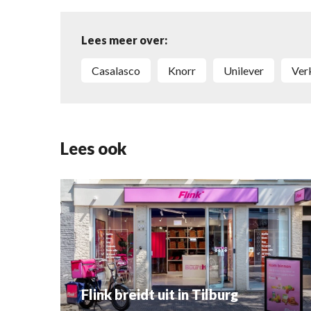
Lees meer over:
Casalasco
Knorr
Unilever
ve
Lees ook
Flink breidt uit in Tilburg