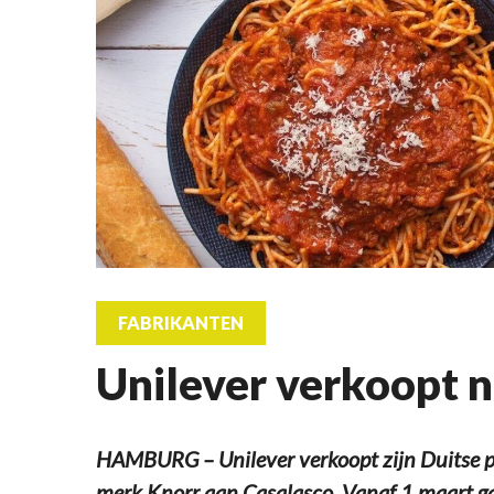
FABRIKANTEN
Unilever verkoopt 
HAMBURG – Unilever verkoopt zijn Duitse 
merk Knorr aan Casalasco. Vanaf 1 maart g