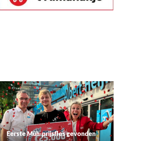
Eerste Müh-prijsfles gevonden