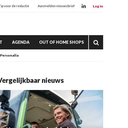
Tip voor de redactie
Aanmelden nieuwsbrief
Log in
T
AGENDA
OUT OF HOME SHOPS
Personalia
Vergelijkbaar nieuws