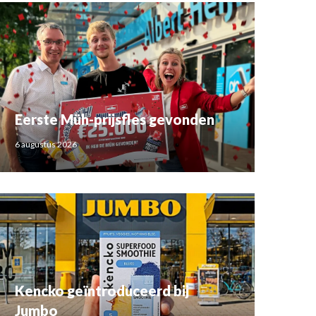
Eerste Müh-prijsfles gevonden
6 augustus 2026
Kencko geïntroduceerd bij
Jumbo