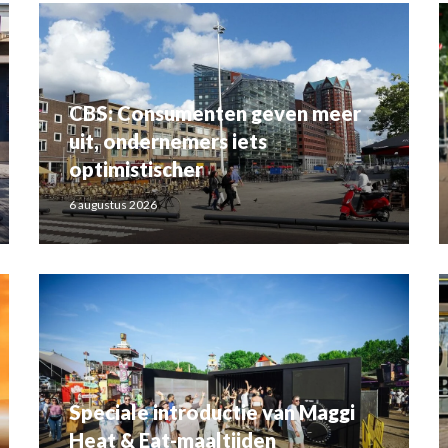
CBS: Consumenten geven meer
uit, ondernemers iets
optimistischer
6 augustus 2026
Speciale introductie van Maggi
Heat & Eat-maaltijden