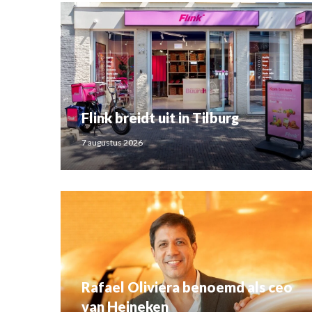
Flink breidt uit in Tilburg
7 augustus 2026
Rafael Oliviera benoemd als ceo
van Heineken