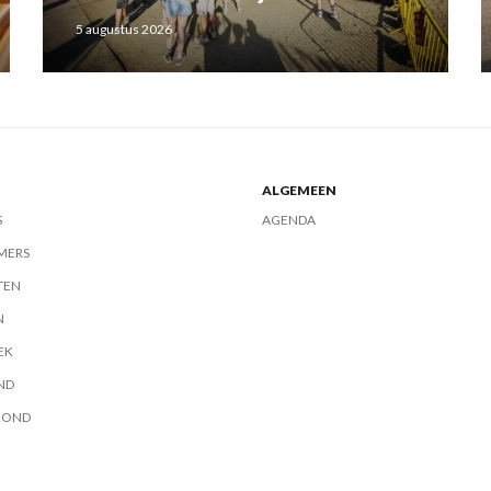
5 augustus 2026
ALGEMEEN
S
AGENDA
MERS
TEN
N
EK
ND
ROND