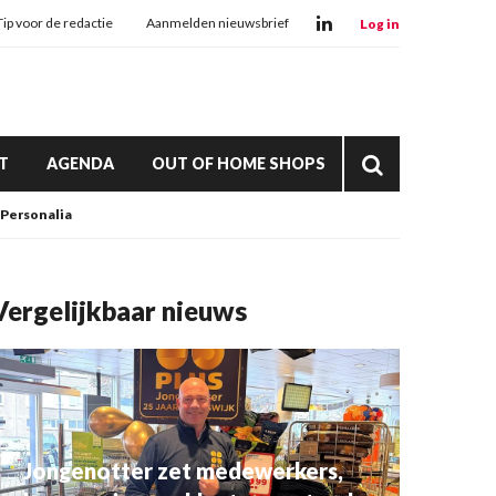
Tip voor de redactie
Aanmelden nieuwsbrief
Log in
T
AGENDA
OUT OF HOME SHOPS
Personalia
Vergelijkbaar nieuws
Jongenotter zet medewerkers,