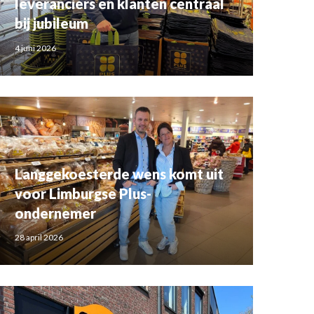
leveranciers en klanten centraal
bij jubileum
4 juni 2026
Langgekoesterde wens komt uit
voor Limburgse Plus-
ondernemer
28 april 2026