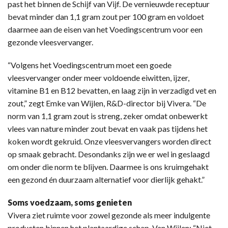
past het binnen de Schijf van Vijf. De vernieuwde receptuur
bevat minder dan 1,1 gram zout per 100 gram en voldoet
daarmee aan de eisen van het Voedingscentrum voor een
gezonde vleesvervanger.
“Volgens het Voedingscentrum moet een goede
vleesvervanger onder meer voldoende eiwitten, ijzer,
vitamine B1 en B12 bevatten, en laag zijn in verzadigd vet en
zout,” zegt Emke van Wijlen, R&D-director bij Vivera. “De
norm van 1,1 gram zout is streng, zeker omdat onbewerkt
vlees van nature minder zout bevat en vaak pas tijdens het
koken wordt gekruid. Onze vleesvervangers worden direct
op smaak gebracht. Desondanks zijn we er wel in geslaagd
om onder die norm te blijven. Daarmee is ons kruimgehakt
een gezond én duurzaam alternatief voor dierlijk gehakt.”
Soms voedzaam, soms genieten
Vivera ziet ruimte voor zowel gezonde als meer indulgente
producten binnen het plantaardige schap. Van Wijlen: “Niet