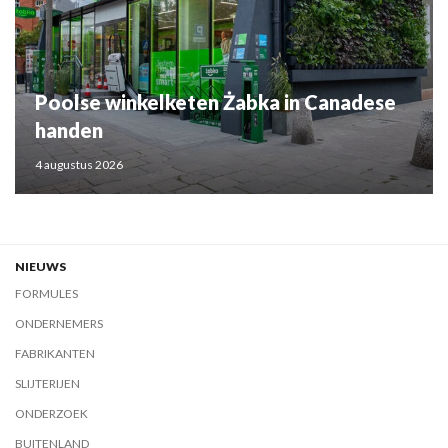
Poolse winkelketen Żabka in Canadese
handen
4 augustus 2026
NIEUWS
FORMULES
ONDERNEMERS
FABRIKANTEN
SLIJTERIJEN
ONDERZOEK
BUITENLAND