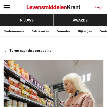
Login
NIEUWS
AWARDS
Ondernemers
Fabrikanten
Formules
Slijterijen
Onde
Terug naar de voorpagina