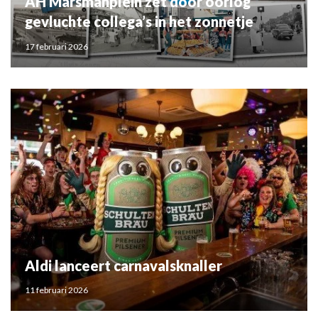
AH Marsmanplein zet door oorlog
gevluchte collega’s in het zonnetje
17 februari 2026
Aldi lanceert carnavalsknaller
11 februari 2026