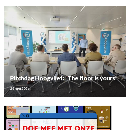
Pitchdag Hoogvliet: “The floor is yours”
26 mei 2026