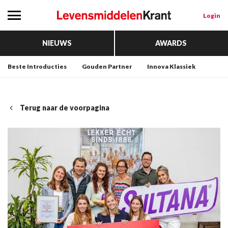
Login
NIEUWS
AWARDS
Beste Introducties
Gouden Partner
Innova Klassiek
Terug naar de voorpagina