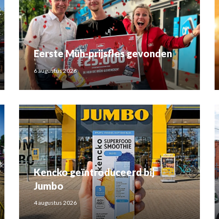
Eerste Müh-prijsfles gevonden
6 augustus 2026
Kencko geïntroduceerd bij
Jumbo
4 augustus 2026