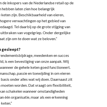
an de inkopers van de Nederlandse retail op de
n hebben laten zien hoe belangrijk
e keten zijn. Beschikbaarheid van eieren,
s hogere verwachtingen op het gebied van
daagd. Tel daarbij op de grote stijging van
 uitbraken van vogelgriep. Onder dergelijke
at zijn om te doen wat ze beloven.”
en gesleept?
e, rendementsbijdrage, meedenken en succes
ld, is een bevestiging van onze aanpak. Wij
 wanneer de gehele keten goed functioneert.
anschap, passie en toewijding in om eieren
basis onder alles wat wij doen. Daarnaast zit
oeten worden. Dat vraagt om flexibiliteit,
el kan schakelen wanneer omstandigheden
 van één organisatie, maar als een erkenning
 keten.”