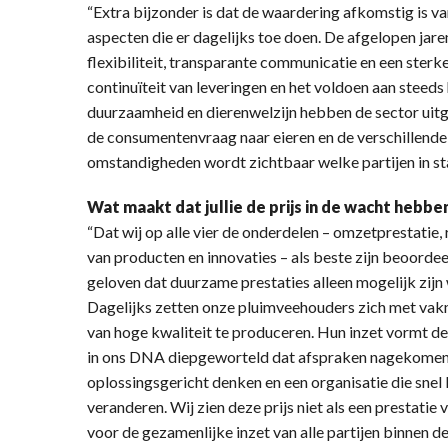
“Extra bijzonder is dat de waardering afkomstig is v
aspecten die er dagelijks toe doen. De afgelopen jare
flexibiliteit, transparante communicatie en een sterk
continuïteit van leveringen en het voldoen aan steed
duurzaamheid en dierenwelzijn hebben de sector uitge
de consumentenvraag naar eieren en de verschillende
omstandigheden wordt zichtbaar welke partijen in sta
Wat maakt dat jullie de prijs in de wacht hebb
“Dat wij op alle vier de onderdelen – omzetprestati
van producten en innovaties – als beste zijn beoordee
geloven dat duurzame prestaties alleen mogelijk zijn
Dagelijks zetten onze pluimveehouders zich met vakm
van hoge kwaliteit te produceren. Hun inzet vormt de 
in ons DNA diepgeworteld dat afspraken nagekomen m
oplossingsgericht denken en een organisatie die sn
veranderen. Wij zien deze prijs niet als een prestatie
voor de gezamenlijke inzet van alle partijen binnen de