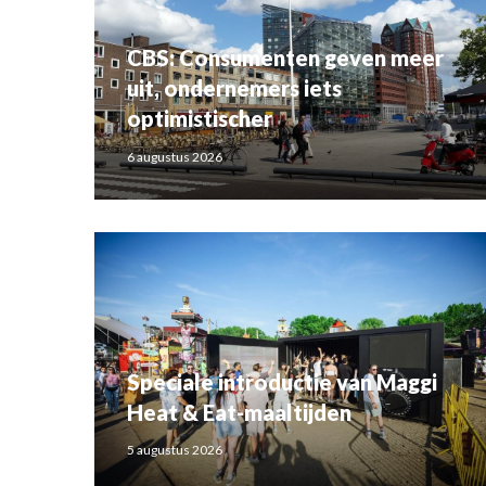
CBS: Consumenten geven meer
uit, ondernemers iets
optimistischer
6 augustus 2026
Speciale introductie van Maggi
Heat & Eat-maaltijden
5 augustus 2026