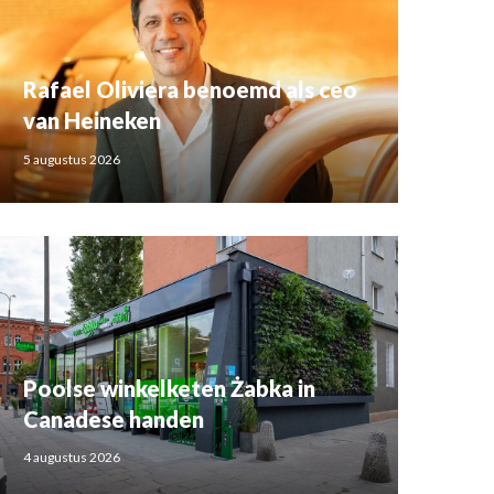
Rafael Oliviera benoemd als ceo
van Heineken
5 augustus 2026
Poolse winkelketen Żabka in
Canadese handen
4 augustus 2026