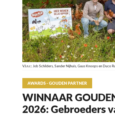
V.l.n.r.: Job Schilders, Sander Nijhuis, Guus Knoops en Duco R
AWARDS - GOUDEN PARTNER
WINNAAR GOUDEN
2026: Gebroeders v