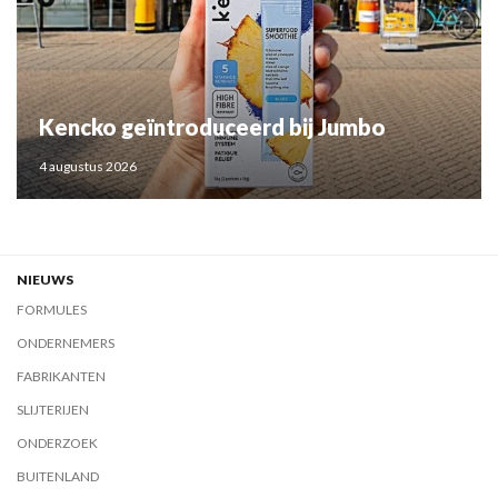
Kencko geïntroduceerd bij Jumbo
4 augustus 2026
NIEUWS
FORMULES
ONDERNEMERS
FABRIKANTEN
SLIJTERIJEN
ONDERZOEK
BUITENLAND