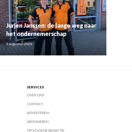
Jurjen Janssen: de lange weg naar
het ondernemerschap
3 augustus 2026
SERVICES
OVER ONS
CONTACT
ADVERTEREN
ABONNEREN
TIP VOOR DE REDACTIE