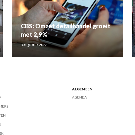
CBS: Omzet detailhandel groeit
met 2,9%
3 augustus 2026
ALGEMEEN
S
AGENDA
MERS
TEN
N
EK