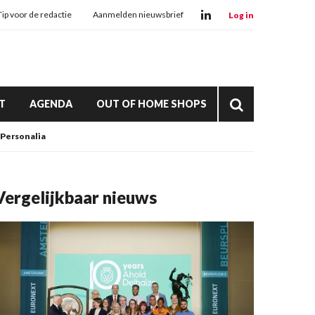
Tip voor de redactie
Aanmelden nieuwsbrief
Log in
T
AGENDA
OUT OF HOME SHOPS
Personalia
Vergelijkbaar nieuws