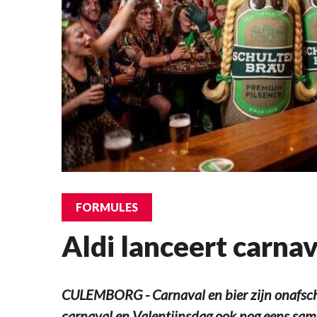
FORMULES
Aldi lanceert carna
CULEMBORG - Carnaval en bier zijn onafschei
carnaval en Valentijnsdag ook nog eens same