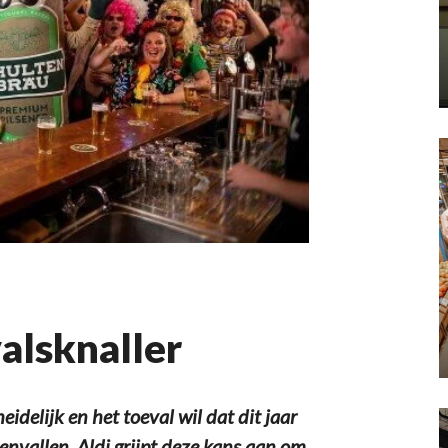
valsknaller
delijk en het toeval wil dat dit jaar
nvallen. Aldi grijpt deze kans aan om