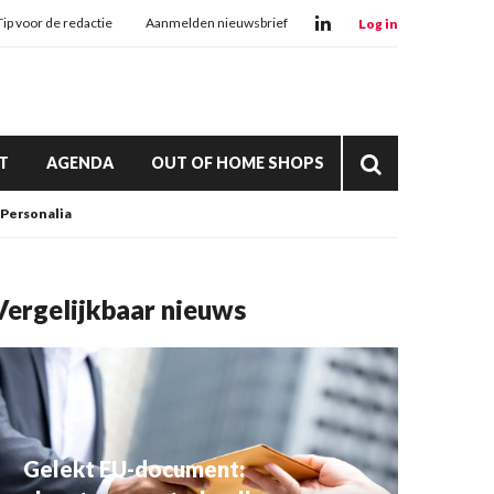
Tip voor de redactie
Aanmelden nieuwsbrief
Log in
T
AGENDA
OUT OF HOME SHOPS
Personalia
Vergelijkbaar nieuws
Gelekt EU-document: