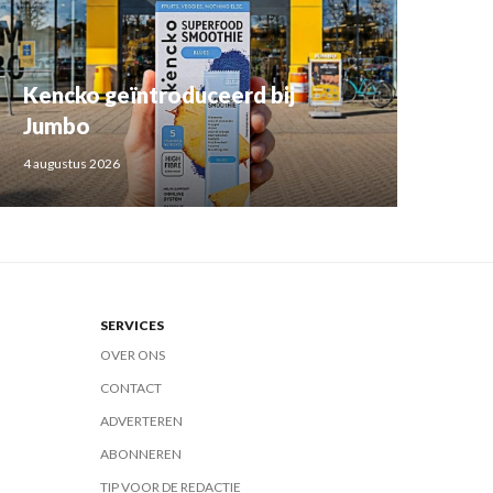
Kencko geïntroduceerd bij
Jumbo
4 augustus 2026
SERVICES
OVER ONS
CONTACT
ADVERTEREN
ABONNEREN
TIP VOOR DE REDACTIE