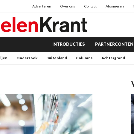
Adverteren
Over ons
Contact
Abonneren
INTRODUCTIES
PARTNERCONTEN
rijen
Onderzoek
Buitenland
Columns
Achtergrond