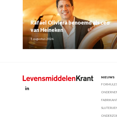
Rafael Oliviera benoemd als ceo
van Heineken
5 augustus 2026
NIEUWS
FORMULE
ONDERNE
FABRIKAN
SLIJTERIJE
ONDERZO