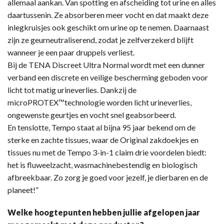
allemaal aankan. Van spotting en afscheiding tot urine en alles
daartussenin. Ze absorberen meer vocht en dat maakt deze
inlegkruisjes ook geschikt om urine op te nemen. Daarnaast
zijn ze geurneutraliserend, zodat je zelfverzekerd blijft
wanneer je een paar druppels verliest.
Bij de TENA Discreet Ultra Normal wordt met een dunner
verband een discrete en veilige bescherming geboden voor
licht tot matig urineverlies. Dankzij de
microPROTEX™technologie worden licht urineverlies,
ongewenste geurtjes en vocht snel geabsorbeerd.
En tenslotte, Tempo staat al bijna 95 jaar bekend om de
sterke en zachte tissues, waar de Original zakdoekjes en
tissues nu met de Tempo 3-in-1 claim drie voordelen biedt:
het is fluweelzacht, wasmachinebestendig en biologisch
afbreekbaar. Zo zorg je goed voor jezelf, je dierbaren en de
planeet!”
Welke hoogtepunten hebben jullie afgelopen jaar