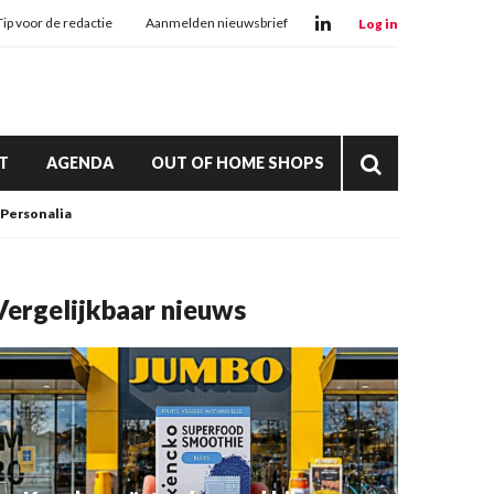
Tip voor de redactie
Aanmelden nieuwsbrief
Log in
T
AGENDA
OUT OF HOME SHOPS
Personalia
Vergelijkbaar nieuws