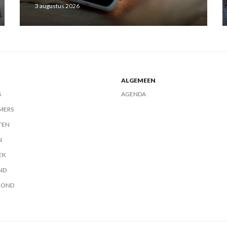
3 augustus 2026
ALGEMEEN
S
AGENDA
MERS
TEN
N
EK
ND
ROND