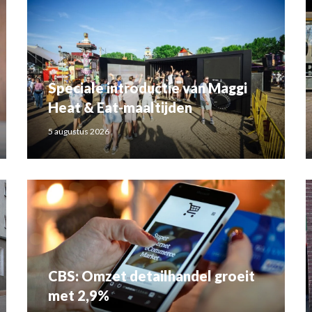
Speciale introductie van Maggi
Heat & Eat-maaltijden
5 augustus 2026
CBS: Omzet detailhandel groeit
met 2,9%