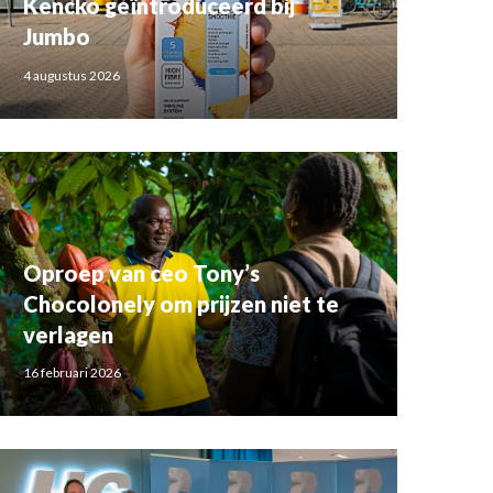
Kencko geïntroduceerd bij
Jumbo
4 augustus 2026
Oproep van ceo Tony’s
Chocolonely om prijzen niet te
verlagen
16 februari 2026