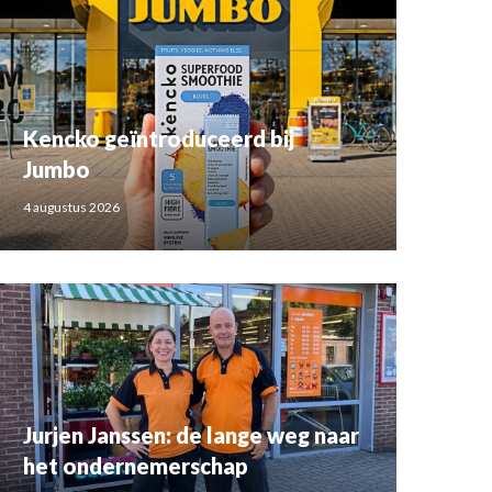
Kencko geïntroduceerd bij
Jumbo
4 augustus 2026
Jurjen Janssen: de lange weg naar
het ondernemerschap