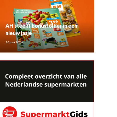
AH steekt bonusfolder in een
nieuw jasje
16 juni 2026