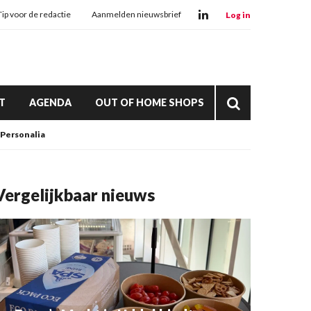
Tip voor de redactie
Aanmelden nieuwsbrief
Log in
T
AGENDA
OUT OF HOME SHOPS
Personalia
Vergelijkbaar nieuws