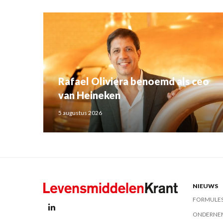
Rafael Oliviera benoemd als ceo
van Heineken
5 augustus 2026
NIEUWS
FORMULE
ONDERNE