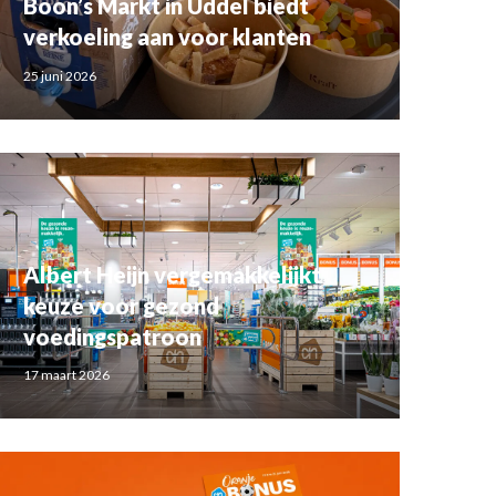
Boon’s Markt in Uddel biedt
verkoeling aan voor klanten
25 juni 2026
Albert Heijn vergemakkelijkt
keuze voor gezond
voedingspatroon
17 maart 2026