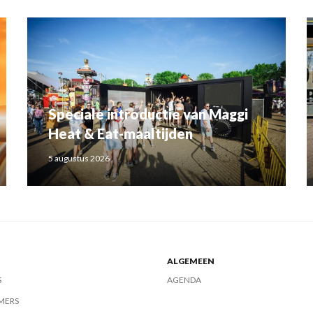
Speciale introductie van Maggi
Heat & Eat-maaltijden
5 augustus 2026
ALGEMEEN
S
AGENDA
MERS