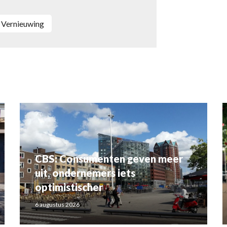
vernieuwing
CBS: Consumenten geven meer
uit, ondernemers iets
optimistischer
6 augustus 2026