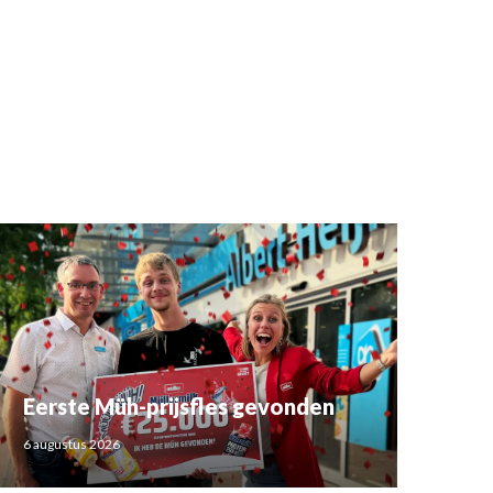
Eerste Müh-prijsfles gevonden
6 augustus 2026