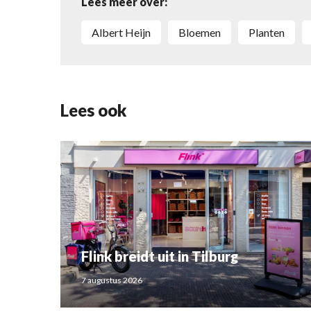
Lees meer over:
Albert Heijn
bloemen
planten
Lees ook
Flink breidt uit in Tilburg
7 augustus 2026