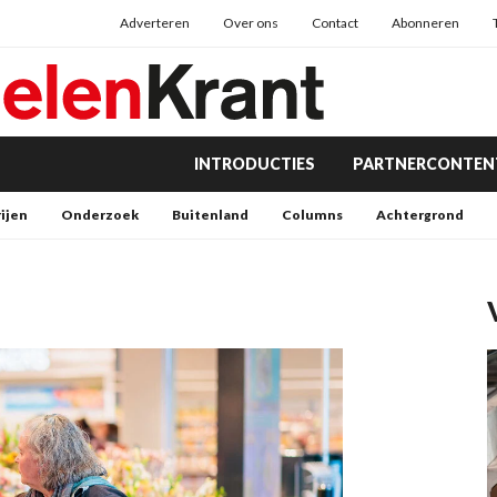
Adverteren
Over ons
Contact
Abonneren
INTRODUCTIES
PARTNERCONTEN
rijen
Onderzoek
Buitenland
Columns
Achtergrond