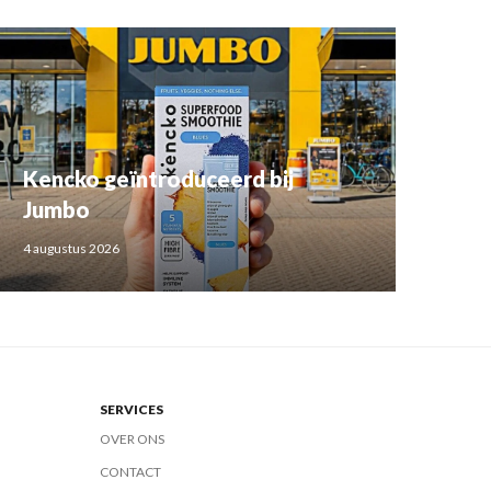
Kencko geïntroduceerd bij
Jumbo
4 augustus 2026
SERVICES
OVER ONS
CONTACT