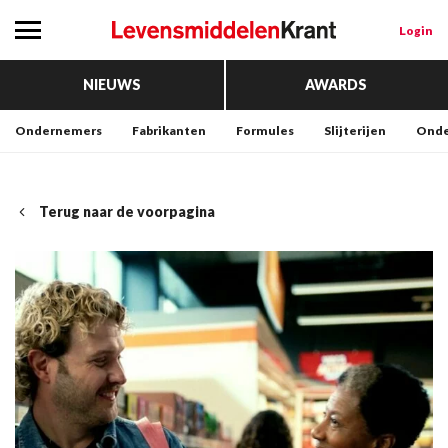
Login
NIEUWS
AWARDS
Ondernemers
Fabrikanten
Formules
Slijterijen
Onde
Terug naar de voorpagina