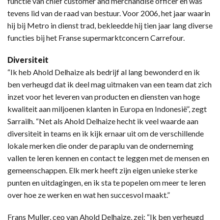
functie van chief customer and merchandise officer en was
tevens lid van de raad van bestuur. Voor 2006, het jaar waarin
hij bij Metro in dienst trad, bekleedde hij tien jaar lang diverse
functies bij het Franse supermarktconcern Carrefour.
Diversiteit
“Ik heb Ahold Delhaize als bedrijf al lang bewonderd en ik
ben verheugd dat ik deel mag uitmaken van een team dat zich
inzet voor het leveren van producten en diensten van hoge
kwaliteit aan miljoenen klanten in Europa en Indonesië”, zegt
Sarrailh. “Net als Ahold Delhaize hecht ik veel waarde aan
diversiteit in teams en ik kijk ernaar uit om de verschillende
lokale merken die onder de paraplu van de onderneming
vallen te leren kennen en contact te leggen met de mensen en
gemeenschappen. Elk merk heeft zijn eigen unieke sterke
punten en uitdagingen, en ik sta te popelen om meer te leren
over hoe ze werken en wat hen succesvol maakt.”
Frans Muller, ceo van Ahold Delhaize, zei: “Ik ben verheugd