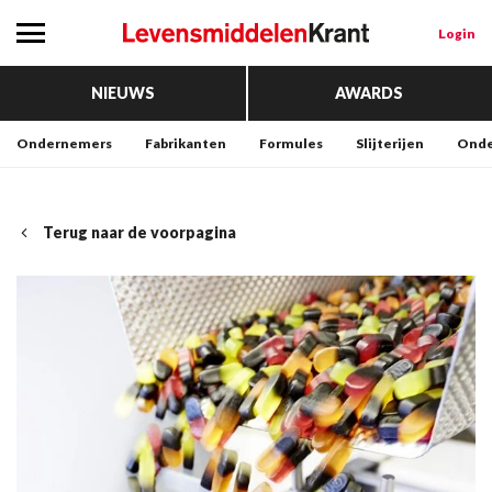
Login
NIEUWS
AWARDS
Ondernemers
Fabrikanten
Formules
Slijterijen
Onde
Terug naar de voorpagina