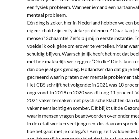
een fysiek probleem. Wanneer iemand een hartaanval k
mentaal probleem.
Eén ding is zeker, hier in Nederland hebben we een 
eigen schuld zijn en fysieke problemen..? Daar kan je 
mensen? Schaamte! Zelfs bij mij in eerste instantie. T
voelde ik ook gêne om erover te vertellen. Maar waar
schuldig blijven. Waarschijnlijk heeft het met dat b
met hoe makkelijk we zeggen: “Oh die? Die is knetter
dan doe je al gek genoeg. Hollandser dan dat ga je he
gecreëerd waarin praten over mentale problemen tab
Het CBS schrijft het volgende: in 2021 was 18 procen
ongezond. In 2019 en 2020 was dit nog 11 procent. 
2021 vaker te maken met psychische klachten dan da
vaker neerslachtig en somber. Dit blijkt uit de Gez
waarin mensen vragen beantwoorden over onder meer
In de retail werken veel jongeren, dus daarom spreek i
hoe het gaat met je collega’s? Ben jij zelf voldoende
aan lichamelijke gezondheid of denk je ook na over hoe