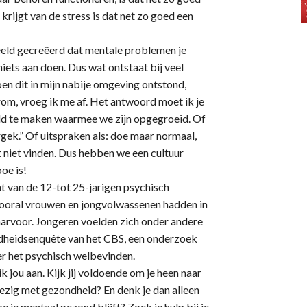
rijgt van de stress is dat net zo goed een
beeld gecreëerd dat mentale problemen je
niets aan doen. Dus wat ontstaat bij veel
oen dit in mijn nabije omgeving ontstond,
om, vroeg ik me af. Het antwoord moet ik je
eeld te maken waarmee we zijn opgegroeid. Of
gek.” Of uitspraken als: doe maar normaal,
t niet vinden. Dus hebben we een cultuur
oe is!
t van de 12-tot 25-jarigen psychisch
Vooral vrouwen en jongvolwassenen hadden in
arvoor. Jongeren voelden zich onder andere
ondheidsenquête van het CBS, een onderzoek
 het psychisch welbevinden.
k jou aan. Kijk jij voldoende om je heen naar
 bezig met gezondheid? En denk je dan alleen
 je mentaal gezond blijft? Zoek je hulp bij je