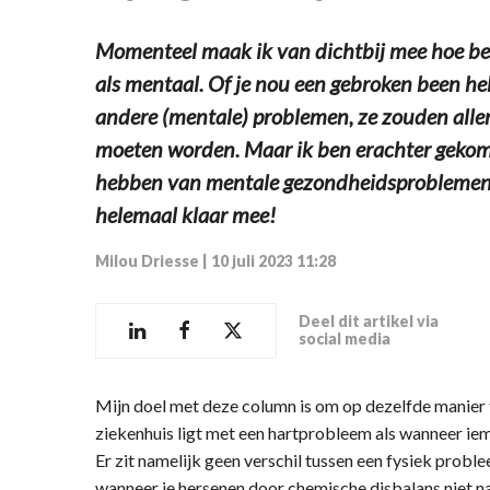
Momenteel maak ik van dichtbij mee hoe bela
als mentaal. Of je nou een gebroken been heb
andere (mentale) problemen, ze zouden alle
moeten worden. Maar ik ben erachter gekome
hebben van mentale gezondheidsproblemen. I
helemaal klaar mee!
Milou Driesse
|
10 juli 2023 11:28
Deel dit artikel via
social media
Mijn doel met deze column is om op dezelfde manier te
ziekenhuis ligt met een hartprobleem als wanneer i
Er zit namelijk geen verschil tussen een fysiek prob
wanneer je hersenen door chemische disbalans niet na