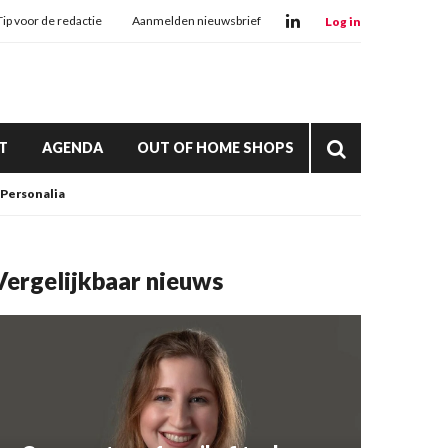
Tip voor de redactie
Aanmelden nieuwsbrief
Log in
T
AGENDA
OUT OF HOME SHOPS
Personalia
Vergelijkbaar nieuws