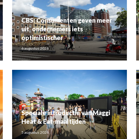
CBS: Consumenten geven meer
uit, ondernemers iets
optimistischer
6 augustus 2026
Speciale introductie van Maggi
Heat & Eat-maaltijden
5 augustus 2026