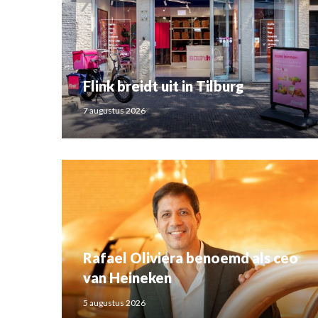
Flink breidt uit in Tilburg
7 augustus 2026
Rafael Oliviera benoemd als ceo
van Heineken
5 augustus 2026