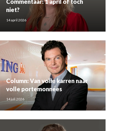
Commentaar: 1 april of toch
niet?
14 april 2026
Column: Van volle karren naar
volle portemonnees
14 juli 2026