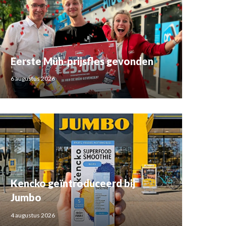
Eerste Müh-prijsfles gevonden
6 augustus 2026
Kencko geïntroduceerd bij
Jumbo
4 augustus 2026