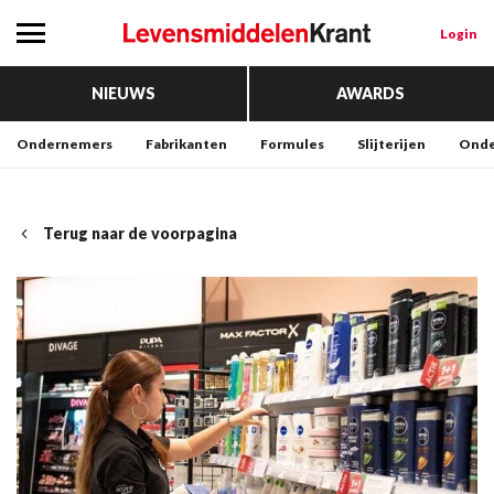
Login
NIEUWS
AWARDS
Ondernemers
Fabrikanten
Formules
Slijterijen
Onde
Terug naar de voorpagina