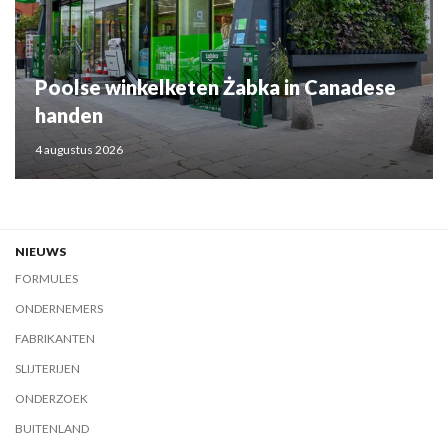
Poolse winkelketen Żabka in Canadese
handen
4 augustus 2026
NIEUWS
FORMULES
ONDERNEMERS
FABRIKANTEN
SLIJTERIJEN
ONDERZOEK
BUITENLAND