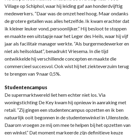
Village op Schiphol, waar hij leiding gaf aan honderdvijftig
medewerkers. “Daar was de omzet heel hoog. Maar ondanks
de grotere getallen was alles hetzelfde. Ik kwam erachter dat
ik kleiner leuker vond, persoonlijker.” Hij besloot te stoppen
en maakte een uitstapje naar het Leger des Heils, waar hij vijf
jaar als facilitair manager werkte. “Als burgermedewerker en
niet als heilsoldaat”, benadrukt Vriesema. In die tijd
ontwikkelde hij verschillende concepten en maakte die
commercieel succesvol. Ook wist hij het ziekteverzuim terug
te brengen van 9 naar 0,5%.
Studentencampus
De supermarktwereld liet hem echter niet los. Via
woningstichting De Key kwam hij opnieuw in aanraking met
retail. “Zij gingen een studentencampus opzetten en ik ben
natuurlijk ooit begonnen in de studentenwinkel in Uilenstede.
Daarom vroegen ze mij om mee te helpen bij het opzetten van
een winkel.” Dat moment markeerde zijn definitieve keuze