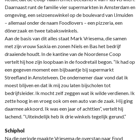
Daarnaast runt de familie vier supermarkten in Amsterdam en
omgeving, een seizoenswinkel op de boulevard van IJmuiden
– allemaal onder de naam Foodlovers – een pizzeria, een
dönerzaak en twee tabakswinkels.
Aan de basis van dit alles staat Mark Vriesema, die samen
met zijn vrouw Saskia en zonen Niels en Bas het bedrijf
draaiende houdt. In de kantine van de Noordense Coop
vertelt hij hoe zijn loopbaan in de foodretail begon. “Ik had op
een gegeven moment een bijbaantje bij supermarkt
Streefland in Amstelveen. De ondernemer daar vond dat ik
moest blijven en dat ik mij zou laten bijscholen tot
bedrijfsleider. Ik mocht zelf zeggen wat ik wilde verdienen. Ik
zette hoog in en vroeg ook om een auto van de zaak. Hij ging
daarmee akkoord. Ik was een jaar of achttien”, vertelt hij
lachend. “Uiteindelijk heb ik drie winkels tegelijk gerund.”
Schiphol
Na die periode maakte Vriesema de overstap naar Food