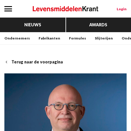
Login
NIEUWS
AWARDS
Ondernemers
Fabrikanten
Formules
Slijterijen
Onde
Terug naar de voorpagina