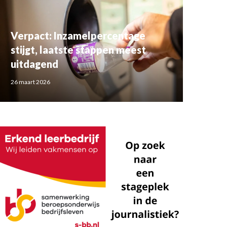
Verpact: Inzamelpercentage
stijgt, laatste stappen meest
uitdagend
26 maart 2026