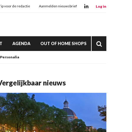
Tip voor de redactie
Aanmelden nieuwsbrief
Log in
T
AGENDA
OUT OF HOME SHOPS
Personalia
Vergelijkbaar nieuws