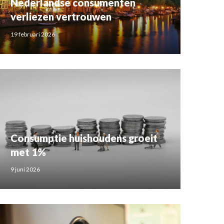
Nederlandse consumenten
verliezen vertrouwen
19 februari 2026
Consumptie huishoudens groeit
met 1%
9 juni 2026