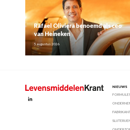
Rafael Oliviera benoemd als ceo
van Heineken
5 augustus 2026
NIEUWS
FORMULE
ONDERNE
FABRIKAN
SLIJTERIJE
ONDERZO