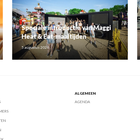
Speciale introductie van Maggi
Heat & Eat-maaltijden
5 augustus 2026
ALGEMEEN
S
AGENDA
MERS
TEN
N
EK