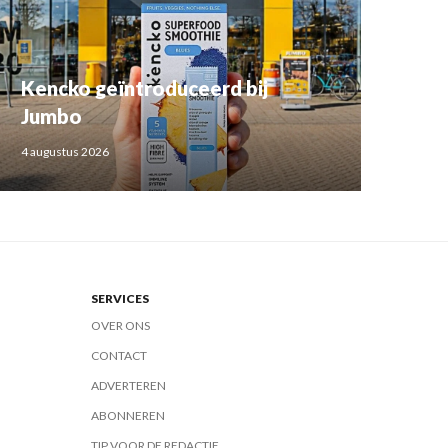
Kencko geïntroduceerd bij
Jumbo
4 augustus 2026
SERVICES
OVER ONS
CONTACT
ADVERTEREN
ABONNEREN
TIP VOOR DE REDACTIE