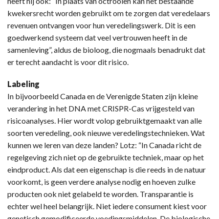
heeft hij ook: “In plaats van octrooien kan het bestaande
kwekersrecht worden gebruikt om te zorgen dat veredelaars
revenuen ontvangen voor hun veredelingswerk. Dit is een
goedwerkend systeem dat veel vertrouwen heeft in de
samenleving”, aldus de bioloog, die nogmaals benadrukt dat
er terecht aandacht is voor dit risico.
Labeling
In bijvoorbeeld Canada en de Verenigde Staten zijn kleine
verandering in het DNA met CRISPR-Cas vrijgesteld van
risicoanalyses. Hier wordt volop gebruiktgemaakt van alle
soorten veredeling, ook nieuwe veredelingstechnieken. Wat
kunnen we leren van deze landen? Lotz: “In Canada richt de
regelgeving zich niet op de gebruikte techniek, maar op het
eindproduct. Als dat een eigenschap is die reeds in de natuur
voorkomt, is geen verdere analyse nodig en hoeven zulke
producten ook niet gelabeld te worden. Transparantie is
echter wel heel belangrijk. Niet iedere consument kiest voor
genetisch gemodificeerde voedingsmiddelen. De biologische