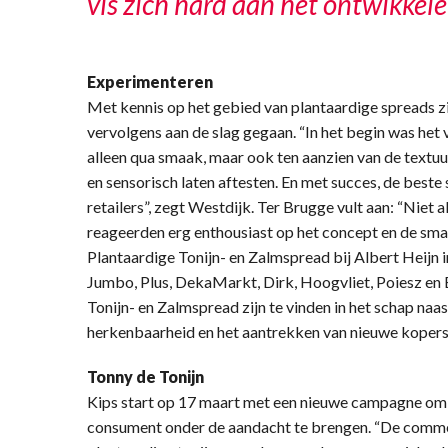
vis zich hard aan het ontwikkele
Experimenteren
Met kennis op het gebied van plantaardige spreads z
vervolgens aan de slag gegaan. “In het begin was het
alleen qua smaak, maar ook ten aanzien van de textu
en sensorisch laten aftesten. En met succes, de bes
retailers”, zegt Westdijk. Ter Brugge vult aan: “Niet 
reageerden erg enthousiast op het concept en de sma
Plantaardige Tonijn- en Zalmspread bij Albert Heijn 
Jumbo, Plus, DekaMarkt, Dirk, Hoogvliet, Poiesz en 
Tonijn- en Zalmspread zijn te vinden in het schap naa
herkenbaarheid en het aantrekken van nieuwe kopers 
Tonny de Tonijn
Kips start op 17 maart met een nieuwe campagne om d
consument onder de aandacht te brengen. “De commer