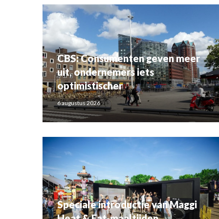
CBS: Consumenten geven meer
uit, ondernemers iets
optimistischer
6 augustus 2026
Speciale introductie van Maggi
Heat & Eat-maaltijden