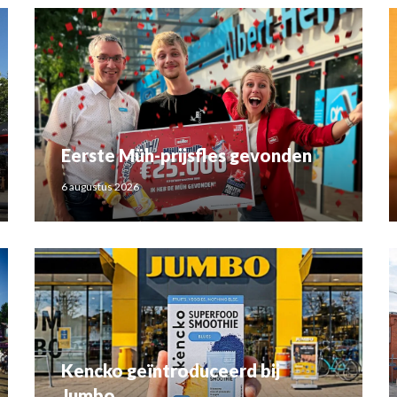
Eerste Müh-prijsfles gevonden
6 augustus 2026
Kencko geïntroduceerd bij
Jumbo