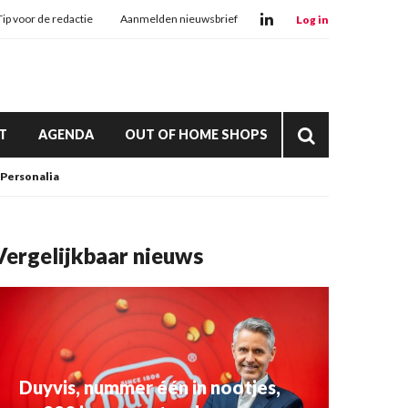
Tip voor de redactie
Aanmelden nieuwsbrief
Log in
T
AGENDA
OUT OF HOME SHOPS
Personalia
Vergelijkbaar nieuws
Duyvis, nummer één in nootjes,