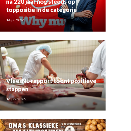
na 220 jaar nog steeds op
toppositie in de categorie
14 juli 2026
VleesNL-rapport toont positieve
stappen
16 juni 2026