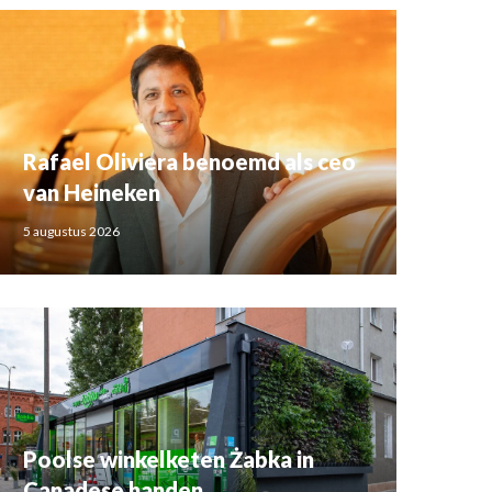
Rafael Oliviera benoemd als ceo
van Heineken
5 augustus 2026
Poolse winkelketen Żabka in
Canadese handen