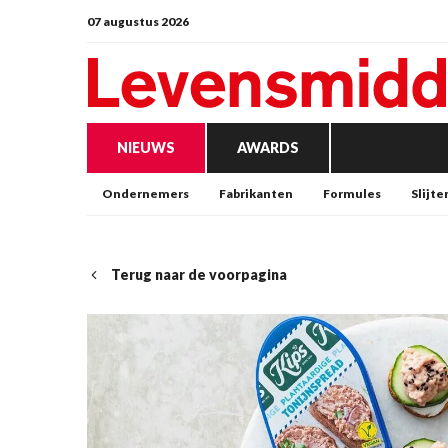
07 augustus 2026
NIEUWS
AWARDS
Ondernemers
Fabrikanten
Formules
Slijte
Terug naar de voorpagina