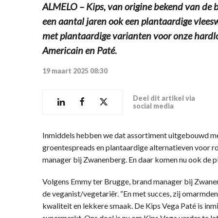
ALMELO – Kips, van origine bekend van de b
een aantal jaren ook een plantaardige vleesw
met plantaardige varianten voor onze hardlo
Americain en Paté.
19 maart 2025 08:30
Deel dit artikel via
social media
Inmiddels hebben we dat assortiment uitgebouwd me
groentespreads en plantaardige alternatieven voor r
manager bij Zwanenberg. En daar komen nu ook de pla
Volgens Emmy ter Brugge, brand manager bij Zwanenbe
de veganist/vegetariër. “En met succes, zij omarmd
kwaliteit en lekkere smaak. De Kips Vega Paté is inm
supermarkt. Ons doel is nu om Kips Vega verder te late