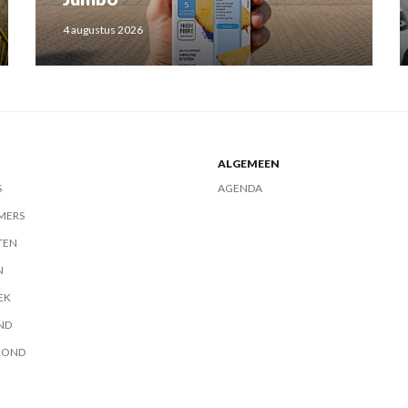
4 augustus 2026
ALGEMEEN
S
AGENDA
MERS
TEN
N
EK
ND
ROND