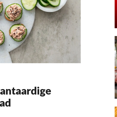
lantaardige
ead