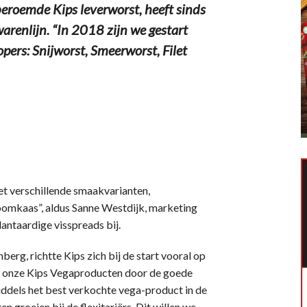
eroemde Kips leverworst, heeft sinds
arenlijn. “In 2018 zijn we gestart
pers: Snijworst, Smeerworst, Filet
t verschillende smaakvarianten,
oomkaas”, aldus Sanne Westdijk, marketing
ntaardige visspreads bij.
rg, richtte Kips zich bij de start vooral op
en onze Kips Vegaproducten door de goede
iddels het best verkochte vega-product in de
n groeien bij de flexitariërs. Dit willen we