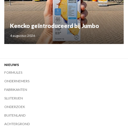
Kencko geïntroduceerd bij Jumbo
4 augustus 2026
NIEUWS
FORMULES
ONDERNEMERS
FABRIKANTEN
SLIJTERIJEN
ONDERZOEK
BUITENLAND
ACHTERGROND