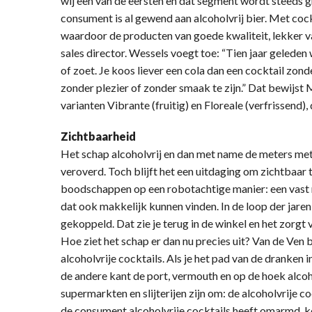
wij een van de eersten en dat segment wordt steeds 
consument is al gewend aan alcoholvrij bier. Met co
waardoor de producten van goede kwaliteit, lekker va
sales director. Wessels voegt toe: “Tien jaar geleden
of zoet. Je koos liever een cola dan een cocktail zon
zonder plezier of zonder smaak te zijn.” Dat bewijst 
varianten Vibrante (fruitig) en Floreale (verfrissend),
Zichtbaarheid
Het schap alcoholvrij en dan met name de meters met c
veroverd. Toch blijft het een uitdaging om zichtbaar
boodschappen op een robotachtige manier: een vast ro
dat ook makkelijk kunnen vinden. In de loop der jaren
gekoppeld. Dat zie je terug in de winkel en het zorgt 
Hoe ziet het schap er dan nu precies uit? Van de Ven 
alcoholvrije cocktails. Als je het pad van de dranken i
de andere kant de port, vermouth en op de hoek alcoho
supermarkten en slijterijen zijn om: de alcoholvrije c
de consument alcoholvrije cocktails heeft omarmd, k