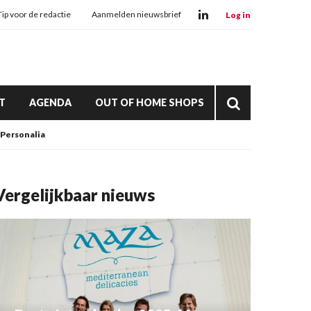
Tip voor de redactie
Aanmelden nieuwsbrief
Log in
T
AGENDA
OUT OF HOME SHOPS
Personalia
Vergelijkbaar nieuws