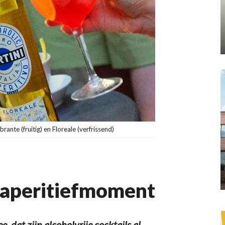
rante (fruitig) en Floreale (verfrissend)
p aperitiefmoment
 dat zijn alcoholvrije cocktails al