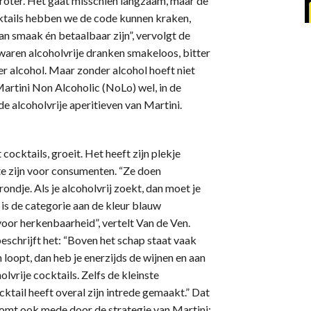
groter. Het gaat misschien langzaam, maar de
cktails hebben we de code kunnen kraken,
n smaak én betaalbaar zijn”, vervolgt de
 waren alcoholvrije dranken smakeloos, bitter
der alcohol. Maar zonder alcohol hoeft niet
Martini Non Alcoholic (NoLo) wel, in de
 de alcoholvrije aperitieven van Martini.
ocktails, groeit. Het heeft zijn plekje
 te zijn voor consumenten. “Ze doen
ndje. Als je alcoholvrij zoekt, dan moet je
 is de categorie aan de kleur blauw
voor herkenbaarheid”, vertelt Van de Ven.
beschrijft het: “Boven het schap staat vaak
n loopt, dan heb je enerzijds de wijnen en aan
lvrije cocktails. Zelfs de kleinste
ocktail heeft overal zijn intrede gemaakt.” Dat
omt ook mede door de strategie van Martini: