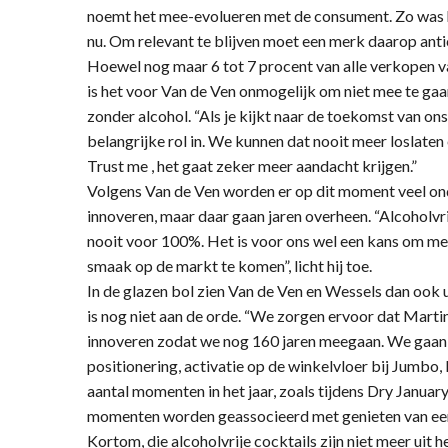
noemt het mee-evolueren met de consument. Zo was he
nu. Om relevant te blijven moet een merk daarop ant
Hoewel nog maar 6 tot 7 procent van alle verkopen va
is het voor Van de Ven onmogelijk om niet mee te ga
zonder alcohol. “Als je kijkt naar de toekomst van ons
belangrijke rol in. We kunnen dat nooit meer loslaten 
Trust me , het gaat zeker meer aandacht krijgen.”
Volgens Van de Ven worden er op dit moment veel o
innoveren, maar daar gaan jaren overheen. “Alcoholvr
nooit voor 100%. Het is voor ons wel een kans om me
smaak op de markt te komen”, licht hij toe.
In de glazen bol zien Van de Ven en Wessels dan ook u
is nog niet aan de orde. “We zorgen ervoor dat Martin
innoveren zodat we nog 160 jaren meegaan. We gaan 
positionering, activatie op de winkelvloer bij Jumbo,
aantal momenten in het jaar, zoals tijdens Dry January
momenten worden geassocieerd met genieten van een l
Kortom, die alcoholvrije cocktails zijn niet meer uit