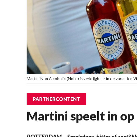
Martini Non Alcoholic (NoLo) is verkrijgbaar in de varianten Vib
PARTNERCONTENT
Martini speelt in o
ROTTERDAM – Smakeloos, bitter of zoet? Nee,