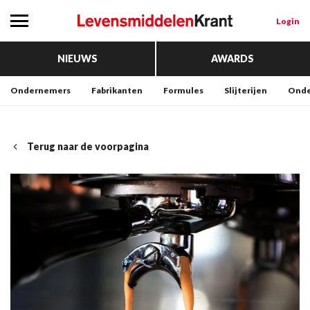
Login
NIEUWS
AWARDS
Ondernemers
Fabrikanten
Formules
Slijterijen
Onde
Terug naar de voorpagina