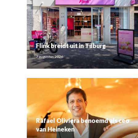
Flink breidt uit in Tilburg
7 augustus 2026
Rafael Oliviera benoemd als ceo
van Heineken