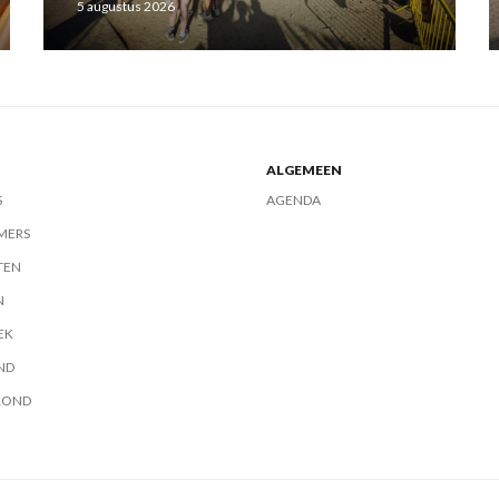
5 augustus 2026
ALGEMEEN
S
AGENDA
MERS
TEN
N
EK
ND
ROND