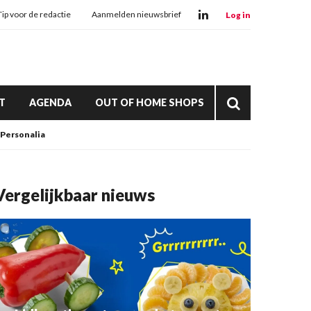
Tip voor de redactie
Aanmelden nieuwsbrief
Log in
T
AGENDA
OUT OF HOME SHOPS
Personalia
Vergelijkbaar nieuws