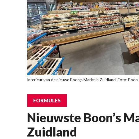
Interieur van de nieuwe Boon;s Markt in Zuidland. Foto: Boo
FORMULES
Nieuwste Boon’s Ma
Zuidland