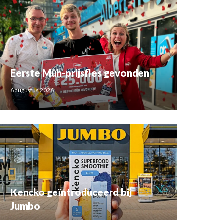
Eerste Müh-prijsfles gevonden
6 augustus 2026
Kencko geïntroduceerd bij
Jumbo