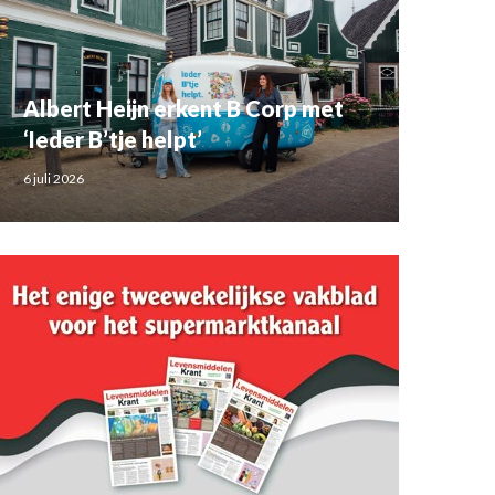
Albert Heijn erkent B Corp met
‘Ieder B’tje helpt’
6 juli 2026