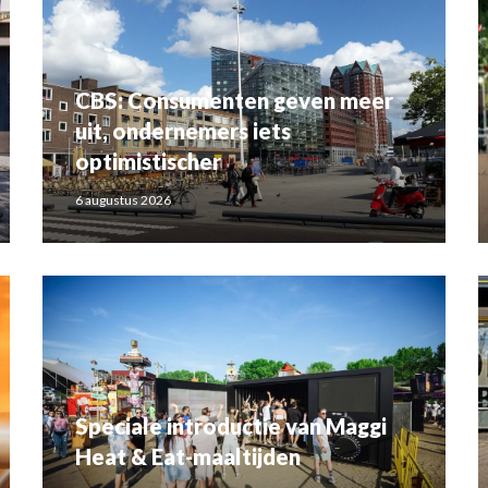
CBS: Consumenten geven meer
uit, ondernemers iets
optimistischer
6 augustus 2026
Speciale introductie van Maggi
Heat & Eat-maaltijden