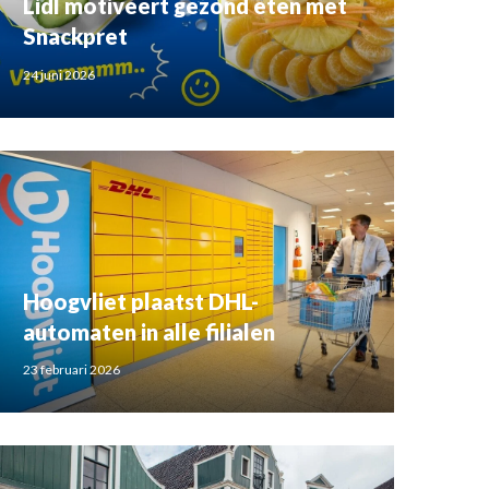
Lidl motiveert gezond eten met
Snackpret
24 juni 2026
Hoogvliet plaatst DHL-
automaten in alle filialen
23 februari 2026