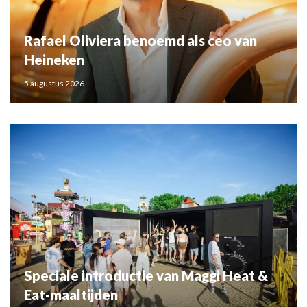
Rafael Oliviera benoemd als ceo van
Heineken
5 augustus 2026
Speciale introductie van Maggi Heat &
Eat-maaltijden