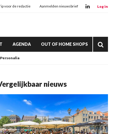
Tip voor de redactie
Aanmelden nieuwsbrief
Log in
T
AGENDA
OUT OF HOME SHOPS
Personalia
Vergelijkbaar nieuws