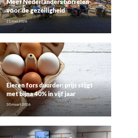
Meer Nederlanders borrelen
voor de gezelligheid
21 mei 2026
Eieren fors duurder: prijs stijgt
met bijna 40% in vijf jaar
30 maart 2026