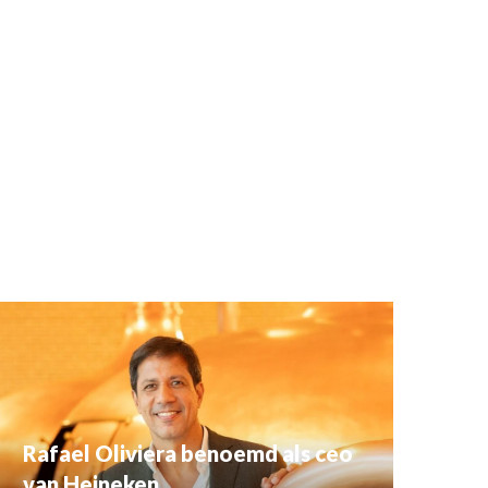
Rafael Oliviera benoemd als ceo
van Heineken