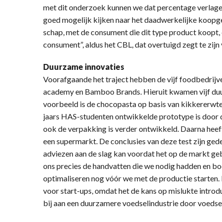
met dit onderzoek kunnen we dat percentage verlage
goed mogelijk kijken naar het daadwerkelijke koopge
schap, met de consument die dit type product koopt, 
consument”, aldus het CBL, dat overtuigd zegt te zij
Duurzame innovaties
Voorafgaande het traject hebben de vijf foodbedrij
academy en Bamboo Brands. Hieruit kwamen vijf duu
voorbeeld is de chocopasta op basis van kikkererwte
jaars HAS-studenten ontwikkelde prototype is door d
ook de verpakking is verder ontwikkeld. Daarna heef
een supermarkt. De conclusies van deze test zijn ged
adviezen aan de slag kan voordat het op de markt 
ons precies de handvatten die we nodig hadden en bo
optimaliseren nog vóór we met de productie starten. 
voor start-ups, omdat het de kans op mislukte introdu
bij aan een duurzamere voedselindustrie door voedsel