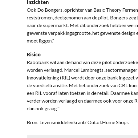
Inzichten
Ook Do Bongers, oprichter van Basic Theory Ferment
reststromen, deelgenomen aan de pilot. Bongers zegt
naar de supermarkt. Met dit onderzoek hebben we in
gewenste verpakkingsgrootte, het gewenste design e
moet liggen.”
Risico
Rabobank wil aan de hand van deze pilot onderzoeken
worden verlaagd. Marcel Lambregts, sectormanage
Innovatielening (RIL) wordt door onze bank ingezet v
de voedseltransitie. Met het onderzoek van CBL kun
een RIL vooraf laten toetsen in de retail. Daarmee ka
verder worden verlaagd en daarmee ook voor onze RI
dan ook graag."
Bron: Levensmiddelenkrant/ Out.of.Home Shops