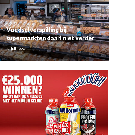
Voedselverspilling bij
supermarkten daalt niet verder
13 juli 2026