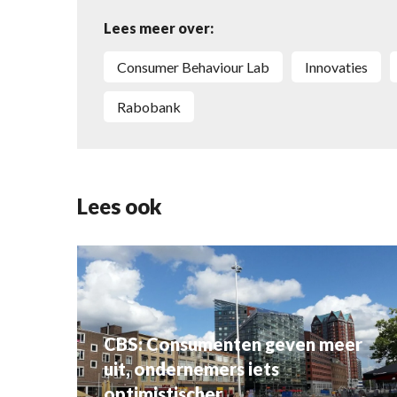
Lees meer over:
Consumer Behaviour Lab
innovaties
Rabobank
Lees ook
CBS: Consumenten geven meer
uit, ondernemers iets
optimistischer