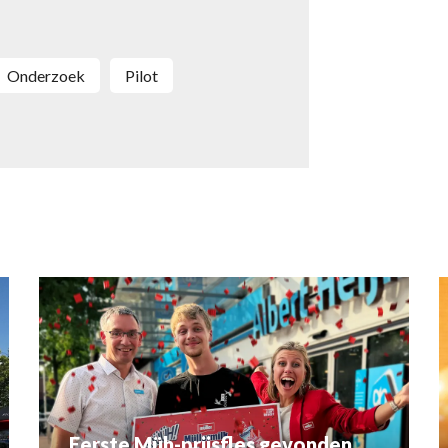
Onderzoek
pilot
Eerste Müh-prijsfles gevonden