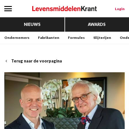
Login
NIEUWS
AWARDS
Ondernemers
Fabrikanten
Formules
Slijterijen
Onde
Terug naar de voorpagina