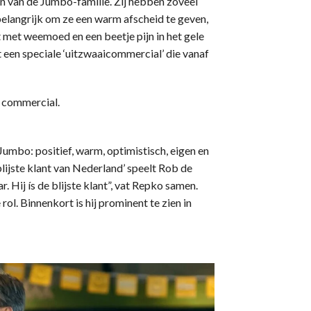
n van de Jumbo-familie. Zij hebben zoveel
elangrijk om ze een warm afscheid te geven,
 met weemoed en een beetje pijn in het gele
 een speciale ‘uitzwaaicommercial’ die vanaf
e commercial.
Jumbo: positief, warm, optimistisch, eigen en
lijste klant van Nederland’ speelt Rob de
. Hij ís de blijste klant”, vat Repko samen.
ol. Binnenkort is hij prominent te zien in