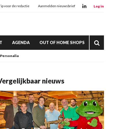
Tip voor de redactie
Aanmelden nieuwsbrief
Log in
T
AGENDA
OUT OF HOME SHOPS
Personalia
Vergelijkbaar nieuws