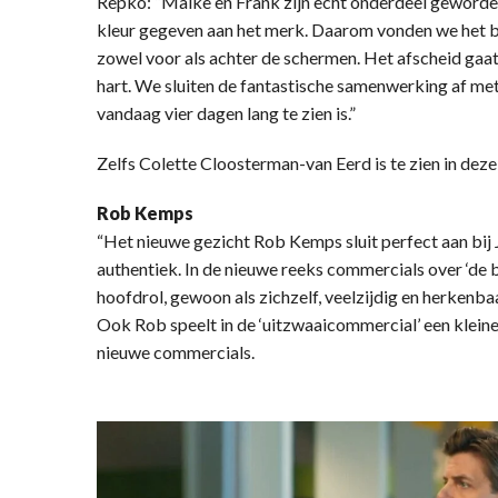
Repko: “Maike en Frank zijn echt onderdeel geworde
kleur gegeven aan het merk. Daarom vonden we het b
zowel voor als achter de schermen. Het afscheid gaat
hart. We sluiten de fantastische samenwerking af met
vandaag vier dagen lang te zien is.”
Zelfs Colette Cloosterman-van Eerd is te zien in dez
Rob Kemps
“Het nieuwe gezicht Rob Kemps sluit perfect aan bij 
authentiek. In de nieuwe reeks commercials over ‘de b
hoofdrol, gewoon als zichzelf, veelzijdig en herkenbaar
Ook Rob speelt in de ‘uitzwaaicommercial’ een kleine r
nieuwe commercials.