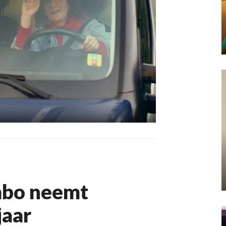
mbo neemt
jaar