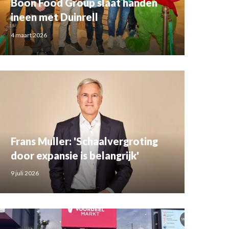
Boon Food Group slaat handen
ineen met Duinrell
4 maart 2026
Frans Muller: 'Schaalvergroting
door expansie is belangrijk'
9 juli 2026