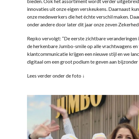
bieden. Ook het assortiment wordt verder uitgebreid,
innovaties uit onze eigen verskeukens. Daarnaast ku
onze medewerkers die het échte verschil maken. Daa
onder andere door later dit jaar onze zeven Zekerhed
Repko vervolgt: “De eerste zichtbare veranderingen in 
de herkenbare Jumbo-smile op alle vrachtwagens en 
klantcommunicatie krijgen een nieuwe stijl en we lan
digitaal om een groot podium te geven aan bijzonder 
Lees verder onder de foto ↓