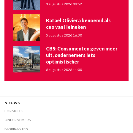
3 augustus 2026 09:52
Rafael Oliviera benoemd als
ceo van Heineken
5 augustus 2026 16:30
CBS: Consumenten geven meer
uit, ondernemers iets
optimistischer
6 augustus 2026 11:00
NIEUWS
FORMULES
ONDERNEMERS
FABRIKANTEN