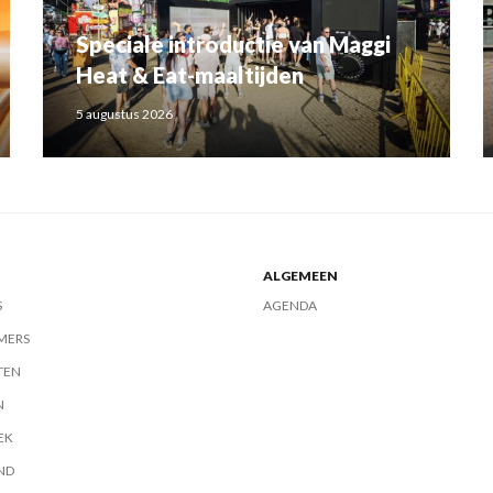
Speciale introductie van Maggi
Heat & Eat-maaltijden
5 augustus 2026
ALGEMEEN
S
AGENDA
MERS
TEN
N
EK
ND