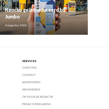
Kencko geïntroduceerd bij
Jumbo
4 augustus 2026
SERVICES
OVER ONS
CONTACT
ADVERTEREN
ABONNEREN
TIP VOOR DE REDACTIE
PRIVACYVERKLARING