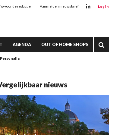
Tip voor de redactie
Aanmelden nieuwsbrief
Log in
T
AGENDA
OUT OF HOME SHOPS
Personalia
Vergelijkbaar nieuws