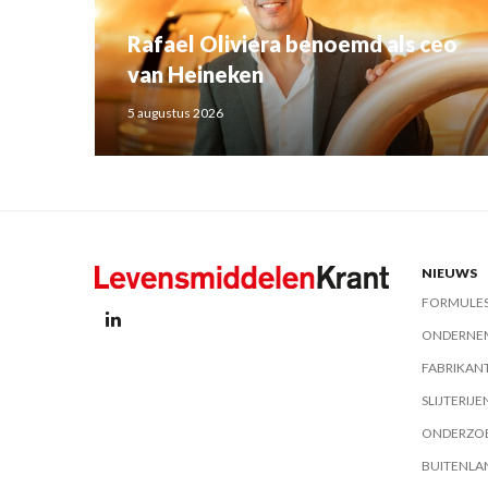
Rafael Oliviera benoemd als ceo
van Heineken
5 augustus 2026
NIEUWS
FORMULE
ONDERNE
FABRIKAN
SLIJTERIJE
ONDERZO
BUITENLA