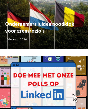
Ondernemers luiden noodklok
voor grensregio’s
10 februari 2026