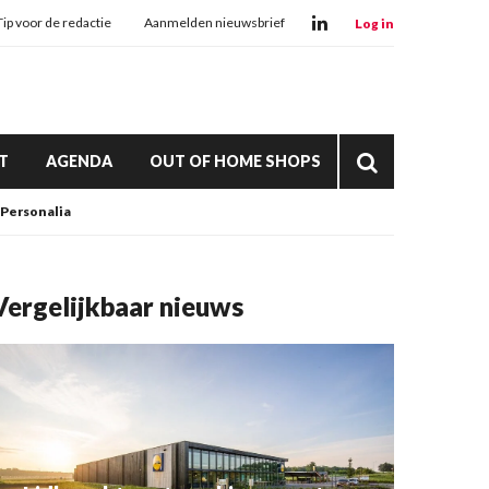
Tip voor de redactie
Aanmelden nieuwsbrief
Log in
T
AGENDA
OUT OF HOME SHOPS
Personalia
Vergelijkbaar nieuws