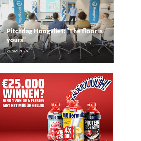
Pitchdag Hoogvliet: “The floor is
yours”
26 mei 2026