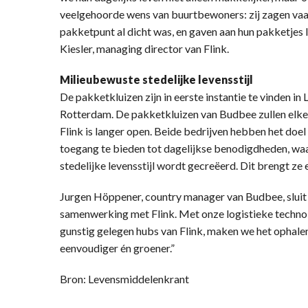
veelgehoorde wens van buurtbewoners: zij zagen vaak
pakketpunt al dicht was, en gaven aan hun pakketjes li
Kiesler, managing director van Flink.
Milieubewuste stedelijke levensstijl
De pakketkluizen zijn in eerste instantie te vinden i
Rotterdam. De pakketkluizen van Budbee zullen elke d
Flink is langer open. Beide bedrijven hebben het doe
toegang te bieden tot dagelijkse benodigdheden, w
stedelijke levensstijl wordt gecreëerd. Dit brengt ze e
Jurgen Höppener, country manager van Budbee, sluit 
samenwerking met Flink. Met onze logistieke techno
gunstig gelegen hubs van Flink, maken we het ophal
eenvoudiger én groener.”
Bron: Levensmiddelenkrant