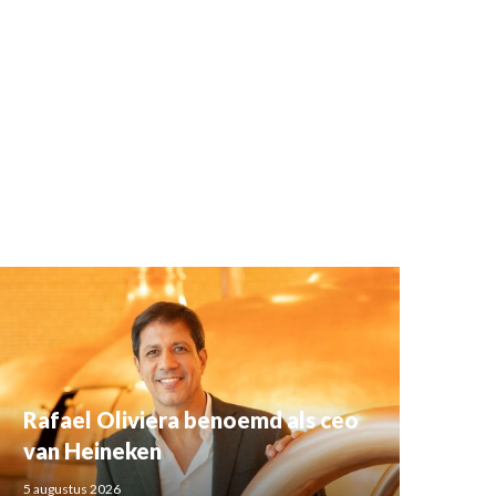
Rafael Oliviera benoemd als ceo
van Heineken
5 augustus 2026