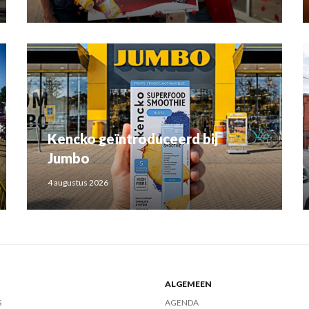
Kencko geïntroduceerd bij
Jumbo
4 augustus 2026
ALGEMEEN
S
AGENDA