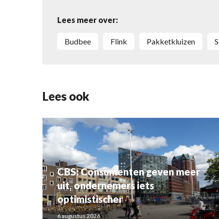
Lees meer over:
Budbee
Flink
Pakketkluizen
Lees ook
CBS: Consumenten geven meer
uit, ondernemers iets
optimistischer
6 augustus 2026