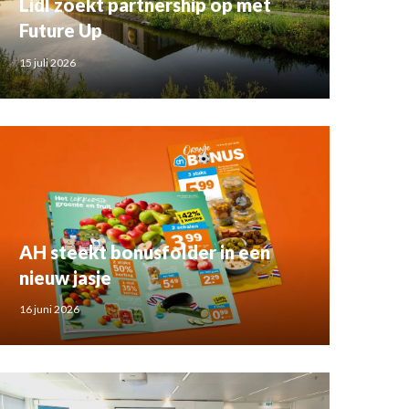
Lidl zoekt partnership op met
Future Up
15 juli 2026
AH steekt bonusfolder in een
nieuw jasje
16 juni 2026