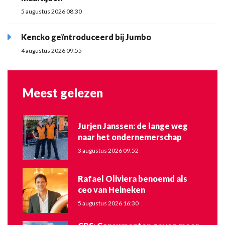
5 augustus 2026 08:30
Kencko geïntroduceerd bij Jumbo
4 augustus 2026 09:55
Meest gelezen
Jurjen Janssen: de lange weg
naar het ondernemerschap
3 augustus 2026 09:52
Rafael Oliviera benoemd als
ceo van Heineken
5 augustus 2026 16:30