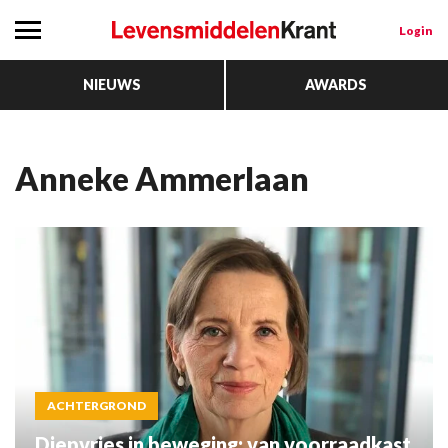
Login
NIEUWS
AWARDS
Anneke Ammerlaan
ACHTERGROND
Diepvries in beweging: van voorraadkast