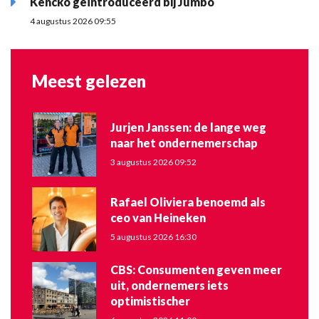
Kencko geïntroduceerd bij Jumbo
4 augustus 2026 09:55
Meest gelezen
Jurjen Janssen: de lange weg
naar het ondernemerschap
3 augustus 2026 09:52
Rafael Oliviera benoemd als
ceo van Heineken
5 augustus 2026 16:30
CBS: Consumenten geven meer
uit, ondernemers iets
optimistischer