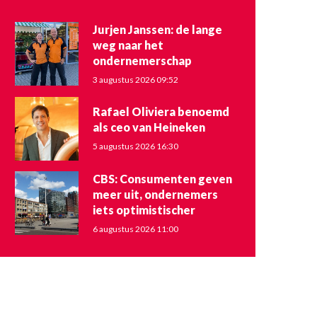
Jurjen Janssen: de lange
weg naar het
ondernemerschap
3 augustus 2026 09:52
Rafael Oliviera benoemd
als ceo van Heineken
5 augustus 2026 16:30
CBS: Consumenten geven
meer uit, ondernemers
iets optimistischer
6 augustus 2026 11:00