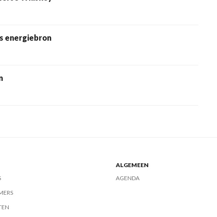
ls energiebron
n
ALGEMEEN
S
AGENDA
MERS
TEN