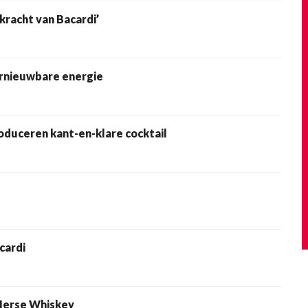
 kracht van Bacardi’
rnieuwbare energie
oduceren kant-en-klare cocktail
cardi
 Ierse Whiskey