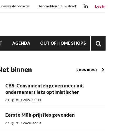
Tip voor de redactie
Aanmelden nieuwsbrief
Log in
T
AGENDA
OUT OF HOME SHOPS
Net binnen
Lees meer
CBS: Consumenten geven meer uit,
ondernemers iets optimistischer
6 augustus 2026 11:00
Eerste Müh-prijsfles gevonden
6 augustus 2026 09:30