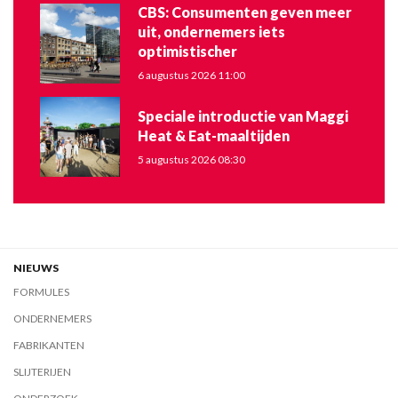
CBS: Consumenten geven meer
uit, ondernemers iets
optimistischer
6 augustus 2026 11:00
Speciale introductie van Maggi
Heat & Eat-maaltijden
5 augustus 2026 08:30
NIEUWS
FORMULES
ONDERNEMERS
FABRIKANTEN
SLIJTERIJEN