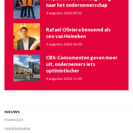
naar het ondernemerschap
3 augustus 2026 09:52
Rafael Oliviera benoemd als
ceo van Heineken
5 augustus 2026 16:30
CBS: Consumenten geven meer
uit, ondernemers iets
optimistischer
6 augustus 2026 11:00
NIEUWS
FORMULES
ONDERNEMERS