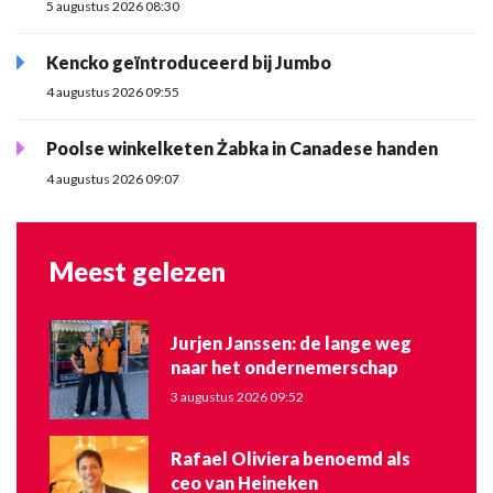
5 augustus 2026 08:30
Kencko geïntroduceerd bij Jumbo
4 augustus 2026 09:55
Poolse winkelketen Żabka in Canadese handen
4 augustus 2026 09:07
Meest gelezen
Jurjen Janssen: de lange weg
naar het ondernemerschap
3 augustus 2026 09:52
Rafael Oliviera benoemd als
ceo van Heineken