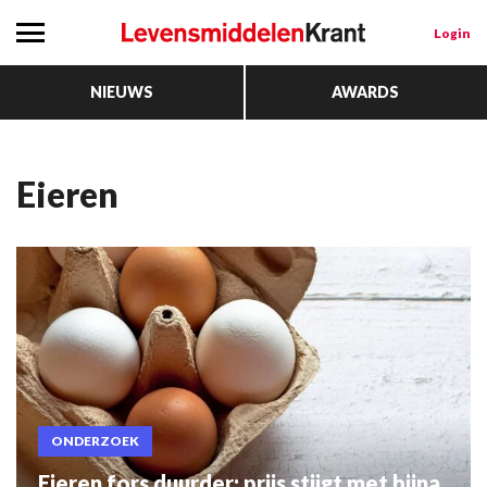
Login
NIEUWS
AWARDS
eieren
ONDERZOEK
Eieren fors duurder: prijs stijgt met bijna