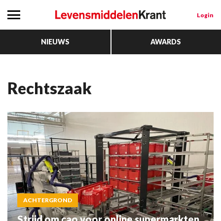
Login
NIEUWS
AWARDS
rechtszaak
ACHTERGROND
Strijd om cao voor online supermarkten