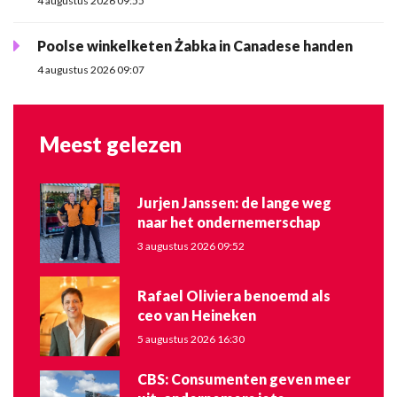
4 augustus 2026 09:55
Poolse winkelketen Żabka in Canadese handen
4 augustus 2026 09:07
Meest gelezen
Jurjen Janssen: de lange weg
naar het ondernemerschap
3 augustus 2026 09:52
Rafael Oliviera benoemd als
ceo van Heineken
5 augustus 2026 16:30
CBS: Consumenten geven meer