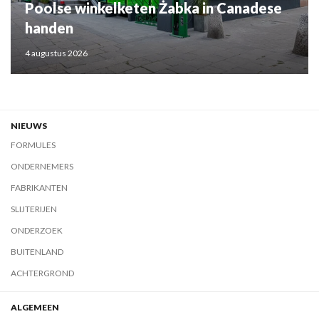
Poolse winkelketen Żabka in Canadese
handen
4 augustus 2026
NIEUWS
FORMULES
ONDERNEMERS
FABRIKANTEN
SLIJTERIJEN
ONDERZOEK
BUITENLAND
ACHTERGROND
ALGEMEEN