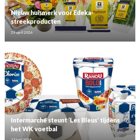
Nieuw huismerk voor Edeka-
streekproducten
29 april 2026
Intermarché steunt ‘Les Bleus’ tijdens
het WK voetbal
17 juni 2026