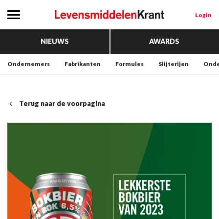
Login
NIEUWS
AWARDS
Ondernemers
Fabrikanten
Formules
Slijterijen
Onde
Terug naar de voorpagina