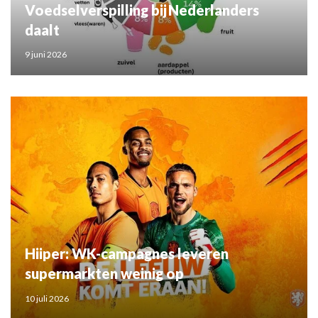
Voedselverspilling bij Nederlanders
daalt
9 juni 2026
Hiiper: WK-campagnes leveren
supermarkten weinig op
10 juli 2026