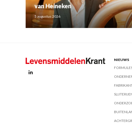
van Heineken
5 augustus 2026
NIEUWS
FORMULE
ONDERNE
FABRIKAN
SLIJTERIJE
ONDERZO
BUITENLA
ACHTERG