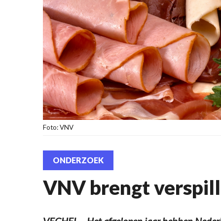
Foto: VNV
ONDERZOEK
VNV brengt verspill
VEGHEL – Het afgelopen jaar hebben Neder