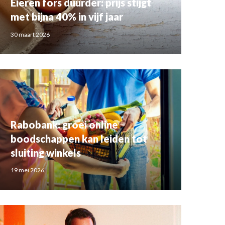
Eieren fors duurder: prijs stijgt
met bijna 40% in vijf jaar
30 maart 2026
Rabobank: groei online
boodschappen kan leiden tot
sluiting winkels
19 mei 2026