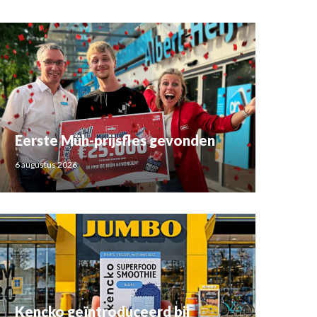
Eerste Müh-prijsfles gevonden
6 augustus 2026
Kencko geïntroduceerd bij