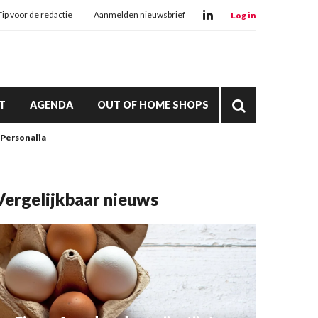
Tip voor de redactie
Aanmelden nieuwsbrief
Log in
T
AGENDA
OUT OF HOME SHOPS
Personalia
Vergelijkbaar nieuws