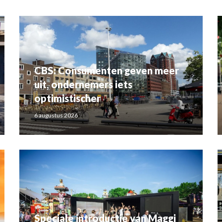
CBS: Consumenten geven meer
uit, ondernemers iets
optimistischer
6 augustus 2026
Speciale introductie van Maggi