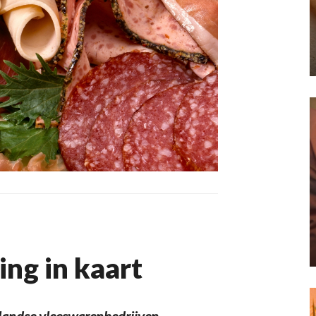
ing in kaart
landse vleeswarenbedrijven