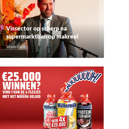
Vissector op scherp na
supermarktban op makreel
16 juni 2026