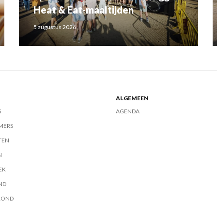
Heat & Eat-maaltijden
5 augustus 2026
ALGEMEEN
S
AGENDA
MERS
TEN
N
EK
ND
ROND